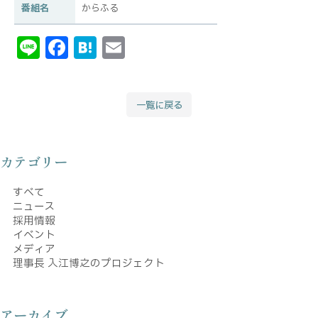
番組名
からふる
Li
F
H
E
n
a
at
m
e
c
e
ai
一覧に戻る
e
n
l
b
a
o
カテゴリー
o
すべて
k
ニュース
採用情報
イベント
メディア
理事長 入江博之のプロジェクト
アーカイブ