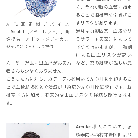
く、それが脳の血管に詰ま
ることで脳梗塞を引き起こ
すリスクがあります。
左心耳閉鎖デバイス
通常は抗凝固薬（血液をサ
「Amulet（アミュレット）」画
ラサラにする薬）によって
像提供：アボットメディカル
ジャパン（同）より提供
予防を行いますが、「転倒
による出血リスクが高い
方」や「過去に出血歴がある方」など、薬の継続が難しい患
者さんも少なくありません。
こうした方に対し、カテーテルを用いて左心耳を閉鎖するこ
とで血栓形成を防ぐ治療が「経皮的左心耳閉鎖術」です。脳
梗塞予防に加え、将来的な出血リスクの軽減も期待されま
す。
Amulet導入について、循
環器内科西村祐希医師より