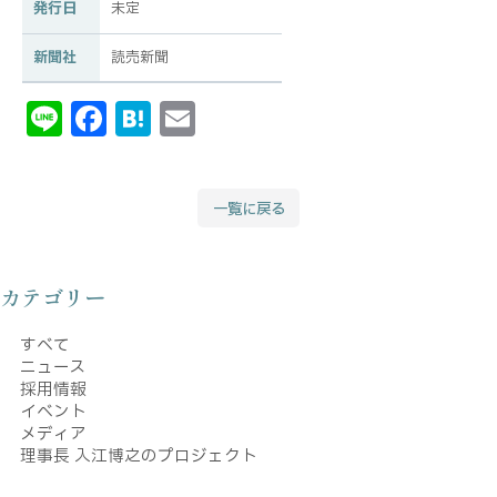
発行日
未定
新聞社
読売新聞
Li
F
H
E
n
a
at
m
e
c
e
ai
一覧に戻る
e
n
l
b
a
o
カテゴリー
o
すべて
k
ニュース
採用情報
イベント
メディア
理事長 入江博之のプロジェクト