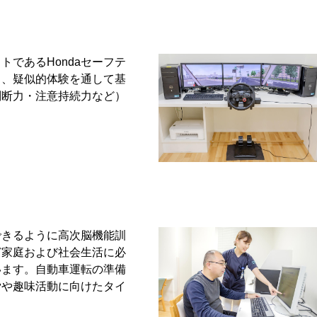
であるHondaセーフテ
し、疑似的体験を通して基
判断力・注意持続力など）
できるように高次脳機能訓
ど家庭および社会生活に必
います。自動車運転の準備
労や趣味活動に向けたタイ