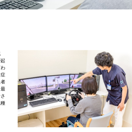
記
が起
言わ
う症
患者
を最
者さ
職種