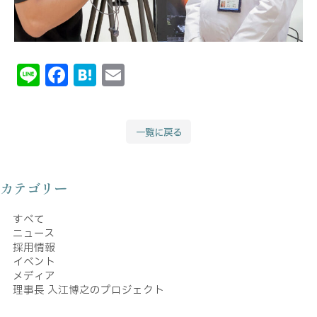
Li
F
H
E
n
a
at
m
e
c
e
ai
一覧に戻る
e
n
l
b
a
o
カテゴリー
o
すべて
k
ニュース
採用情報
イベント
メディア
理事長 入江博之のプロジェクト