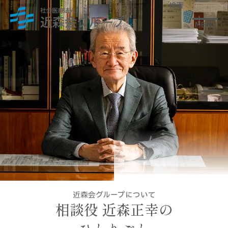
検索
MENU
近森会グループについて
相談役 近森正幸の