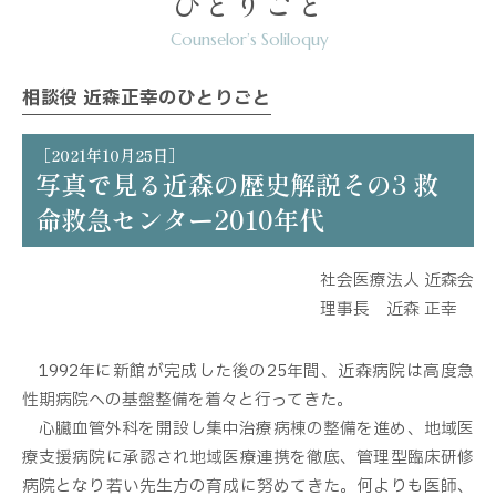
ひとりごと
Counselor’s Soliloquy
相談役 近森正幸のひとりごと
［2021年10月25日］
写真で見る近森の歴史解説その3 救
命救急センター2010年代
社会医療法人 近森会
理事長 近森 正幸
1992年に新館が完成した後の25年間、近森病院は高度急
性期病院への基盤整備を着々と行ってきた。
心臓血管外科を開設し集中治療病棟の整備を進め、地域医
療支援病院に承認され地域医療連携を徹底、管理型臨床研修
病院となり若い先生方の育成に努めてきた。何よりも医師、