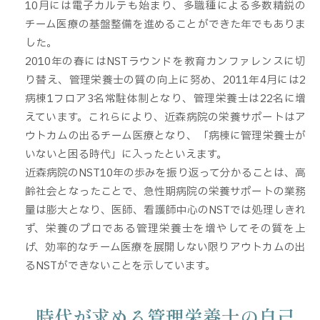
10月には電子カルテも始まり、多職種による多数精鋭の
チーム医療の基盤整備を進めることができた年でもありま
した。
2010年の春にはNSTラウンドを教育カンファレンスに切
り替え、管理栄養士の質の向上に努め、2011年4月には2
病棟1フロア3名常駐体制となり、管理栄養士は22名に増
えています。これらにより、近森病院の栄養サポートはア
ウトカムの出るチーム医療となり、「病棟に管理栄養士が
いないと困る時代」に入ったといえます。
近森病院のNST10年の歩みを振り返って分かることは、高
齢社会となったことで、急性期病院の栄養サポートの業務
量は膨大となり、医師、看護師中心のNSTでは処理しきれ
ず、栄養のプロである管理栄養士を増やしてその質を上
げ、効率的なチーム医療を展開しない限りアウトカムの出
るNSTができないことを示しています。
時代が求める管理栄養士の自己