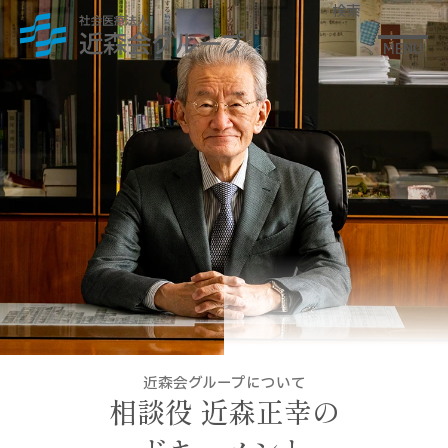
検索
MENU
近森会グループについて
相談役 近森正幸の