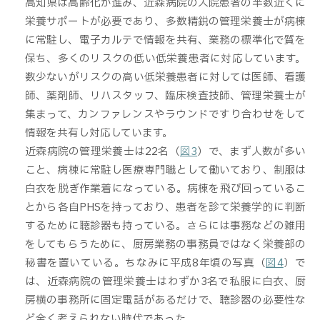
高知県は高齢化が進み、近森病院の入院患者の半数近くに
栄養サポートが必要であり、多数精鋭の管理栄養士が病棟
に常駐し、電子カルテで情報を共有、業務の標準化で質を
保ち、多くのリスクの低い低栄養患者に対応しています。
数少ないがリスクの高い低栄養患者に対しては医師、看護
師、薬剤師、リハスタッフ、臨床検査技師、管理栄養士が
集まって、カンファレンスやラウンドですり合わせをして
情報を共有し対応しています。
近森病院の管理栄養士は22名（
図3
）で、まず人数が多い
こと、病棟に常駐し医療専門職として働いており、制服は
白衣を脱ぎ作業着になっている。病棟を飛び回っているこ
とから各自PHSを持っており、患者を診て栄養学的に判断
するために聴診器も持っている。さらには事務などの雑用
をしてもらうために、厨房業務の事務員ではなく栄養部の
秘書を置いている。ちなみに平成8年頃の写真（
図4
）で
は、近森病院の管理栄養士はわずか3名で私服に白衣、厨
房横の事務所に固定電話があるだけで、聴診器の必要性な
ど全く考えられない時代であった。