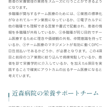
患者の栄養管理の業務をスムーズに行うことができるよう
になります。
多職種が関与するチーム医療のためには、①業務の標準化
がなされてルーチン業務になっているか、②電子カルテに
他の職種でも理解できる言葉や書式で記載され、患者の情
報を多職種が共有しているか、③多職種が同じ目的でチー
ム医療するために理念や価値観の共有、仲間意識を持って
いるか、④チーム医療のマネジメントが有効に働くDPC一
日包括払いであるかどうか、が必要となります。この4項
目と前段のコア業務に絞り込んで病棟常駐しているか、患
者を診て栄養学的に介入しているか、を加えた6項目を実
践することで確実にアウトカムの出るチーム医療になると
考えています。
近森病院の栄養サポートチーム