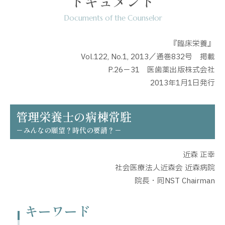
ドキュメント
Documents of the Counselor
『臨床栄養』
Vol.122, No.1, 2013／通巻832号 掲載
P.26－31 医歯薬出版株式会社
2013年1月1日発行
管理栄養士の病棟常駐
－みんなの願望？時代の要請？－
近森 正幸
社会医療法人近森会 近森病院
院長・同NST Chairman
キーワード