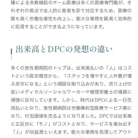
種による多数精鋭のチーム医療は多くの医療専門職が、そ
れぞれの視点で全人的に患者を診て対応するため、医療の
質も高く労働生産性も向上し、膨大な業務を質高く効率的
に処理することができるようになっています。
出来高とDPCの発想の違い
多くの急性期病院のトップは、出来高払いの「人」はコス
トという固定概念から、「スタッフを増やすと人件費が増
え赤字になる」という頑固な刷り込みがあり、売り上げの
低いメディカルソーシャルワーカーや管理栄養士の増員に
頑強に反対しています。しかし、時代はDPCによる一日包
括払いとなり、急性期病院は労働集約型医療サービス業に
なり、付加価値を売るようになりました。DPCでは出来高
と正反対に「モノ」がコストとなり、サービスを産み出す
「人」が収益源といえます。膨大な業務を処理してアウト