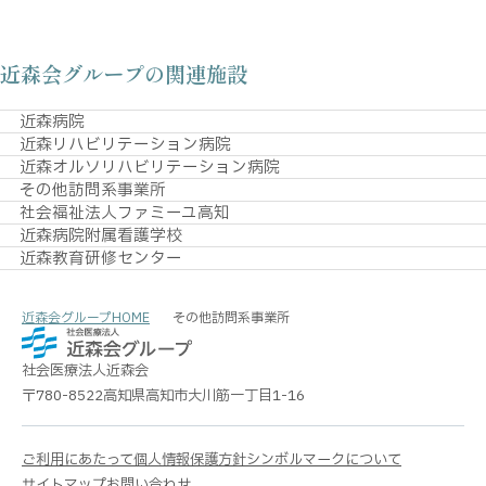
近森会グループの関連施設
近森病院
近森リハビリテーション病院
近森オルソリハビリテーション病院
その他訪問系事業所
社会福祉法人ファミーユ高知
近森病院附属看護学校
近森教育研修センター
近森会グループHOME
その他訪問系事業所
社会医療法人
近森会
〒780-8522
高知県高知市大川筋一丁目1-16
ご利用にあたって
個人情報保護方針
シンボルマークについて
サイトマップ
お問い合わせ