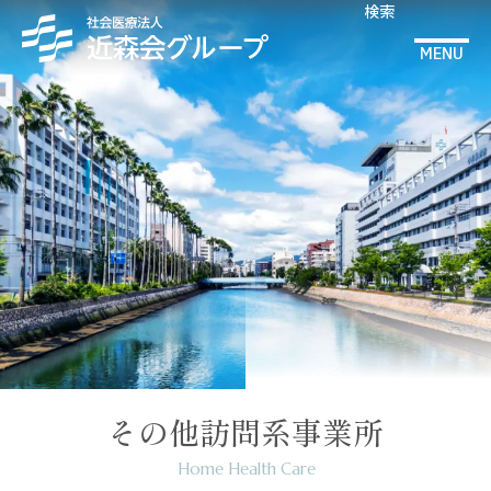
検索
MENU
その他訪問系事業所
Home Health Care